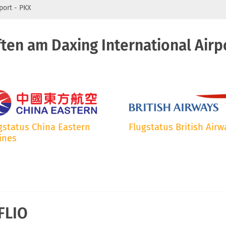
port - PKX
ften am Daxing International Airp
gstatus China Eastern
Flugstatus British Airw
lines
FLIO