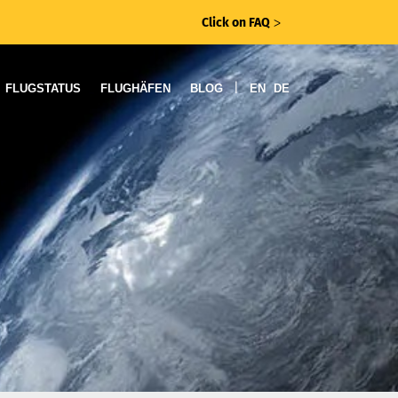
Click on FAQ
ᐳ
|
FLUGSTATUS
FLUGHÄFEN
BLOG
EN
DE