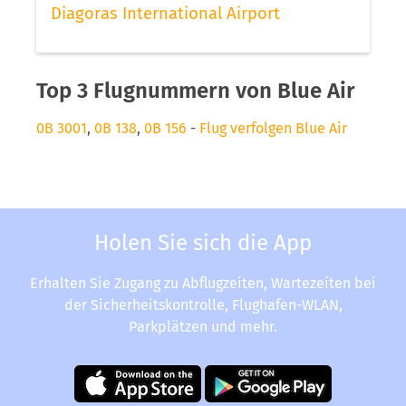
Diagoras International Airport
Top 3 Flugnummern von Blue Air
0B 3001
,
0B 138
,
0B 156
-
Flug verfolgen Blue Air
Holen Sie sich die App
Erhalten Sie Zugang zu Abflugzeiten, Wartezeiten bei
der Sicherheitskontrolle, Flughafen-WLAN,
Parkplätzen und mehr.