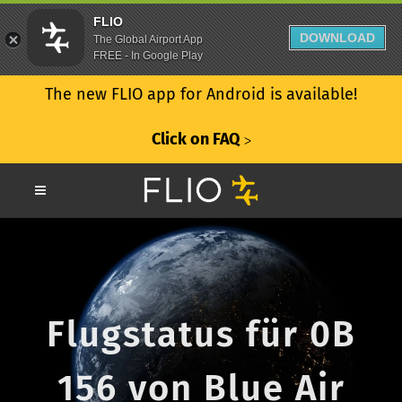
FLIO
DOWNLOAD
The Global Airport App
FREE - In Google Play
The new FLIO app for Android is available!
Click on FAQ
ᐳ
Flugstatus für 0B
156 von Blue Air