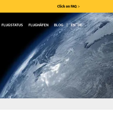
Click on FAQ
ᐳ
|
FLUGSTATUS
FLUGHÄFEN
BLOG
EN
DE