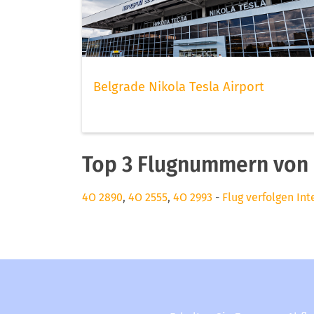
Belgrade Nikola Tesla Airport
Top 3 Flugnummern von 
4O 2890
,
4O 2555
,
4O 2993
-
Flug verfolgen Int