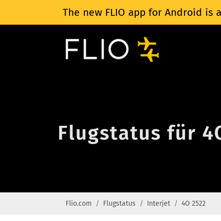
The new FLIO app for Android is a
Flugstatus für 4
Flio.com
Flugstatus
Interjet
4O 2522