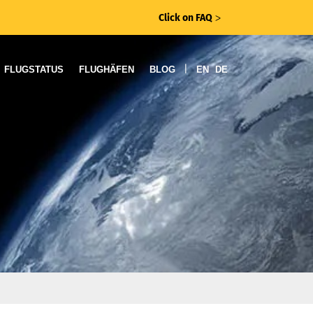
Click on FAQ
ᐳ
|
FLUGSTATUS
FLUGHÄFEN
BLOG
EN
DE