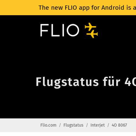
The new FLIO app for Android is a
Flugstatus für 4
Flio.com
Flugstatus
Interjet
4O 8067