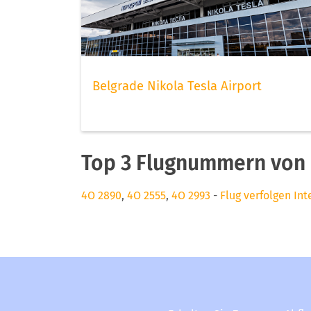
Belgrade Nikola Tesla Airport
Top 3 Flugnummern von 
4O 2890
,
4O 2555
,
4O 2993
-
Flug verfolgen Int