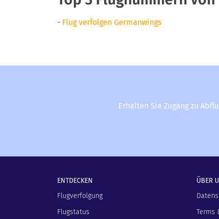
-
Flug verfolgen Germanwings
Erhalten Sie Zugang zu Abfl
ENTDECKEN
ÜBER 
Flugverfolgung
Datens
Flugstatus
Terms 