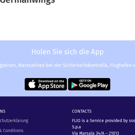
Holen Sie sich die App
ugzeiten, Wartezeiten bei der Sicherheitskontrolle, Flughafen
UNS
CONTACTS
chutzerklärung
FLIO is a Service provided by so
S.p.a
& Conditions
Via Marsala 34/A – 21013