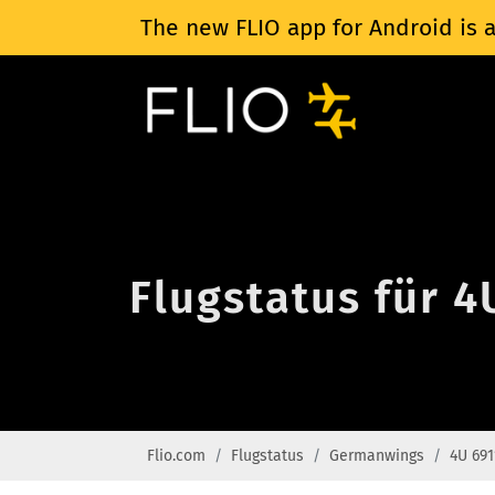
The new FLIO app for Android is a
Flugstatus für 
Flio.com
Flugstatus
Germanwings
4U 691