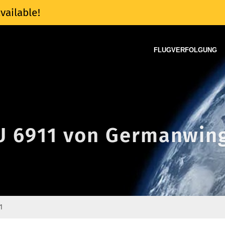
vailable!
FLUGVERFOLGUNG
4U 6911 von Germanwin
1