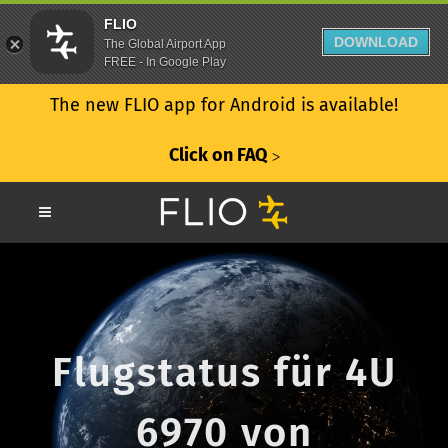
FLIO
DOWNLOAD
The Global Airport App
FREE - In Google Play
The new FLIO app for Android is available!
Click on FAQ
ᐳ
Flugstatus für 4U
6970 von