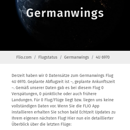
Germanwings
Flio.com
Flugstatus
Germanwings
4U 6970
Derzeit haben wir 0 Datensätze zum Germanwings Flug
4U 6970. Geplante Abflugzeit ist –, geplante Ankunftszeit
–. Gemäß unserer Daten gab es bei diesem Flug 0
Verspätungen, 0 pünktliche oder auch frühere
Landungen. Für 0 Flug/Flüge liegt bzw. liegen uns keine
vollständigen Daten vor. Wenn Sie die FLIO App
installieren erhalten Sie schon bald Echtzeit Updates zu
Ihrem eigenen nächsten Flug! Hier nun ein detaillierter
Überblick über die letzten Flüge: