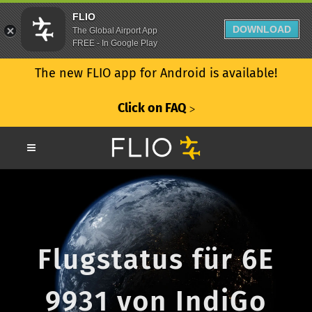
FLIO
DOWNLOAD
The Global Airport App
FREE - In Google Play
The new FLIO app for Android is available!
Click on FAQ
ᐳ
Flugstatus für 6E
9931 von IndiGo