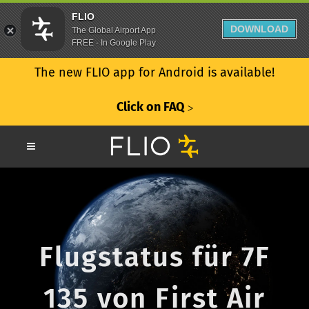
FLIO
DOWNLOAD
The Global Airport App
FREE - In Google Play
The new FLIO app for Android is available!
Click on FAQ
ᐳ
Flugstatus für 7F
135 von First Air