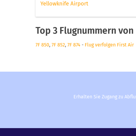
Yellowknife Airport
Top 3 Flugnummern von F
7F 850
,
7F 852
,
7F 874
-
Flug verfolgen First Air
Erhalten Sie Zugang zu Abfl