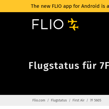
The new FLIO app for Android is a
Flugstatus für 7F
Flio.com
Flugstatus
First Air
7F 5605