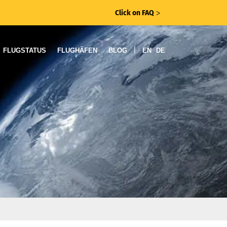
Click on FAQ
ᐳ
|
FLUGSTATUS
FLUGHÄFEN
BLOG
EN
DE