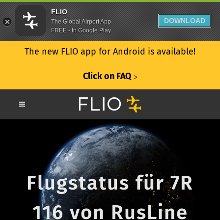
FLIO
DOWNLOAD
The Global Airport App
FREE - In Google Play
The new FLIO app for Android is available!
Click on FAQ
ᐳ
Flugstatus für 7R
116 von RusLine