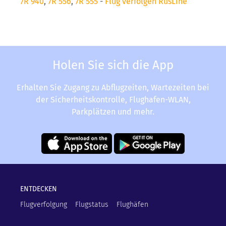
7R 940
,
7R 556
,
7R 555
-
Flug verfolgen RusLine
Holen Sie sich die App
Erhalten Sie Zugang zu Abflugzeiten, Wartezeiten bei
der Sicherheitskontrolle, Flughafen-WLAN,
Parkplätzen und mehr.
ENTDECKEN
Flugverfolgung
Flugstatus
Flughäfen