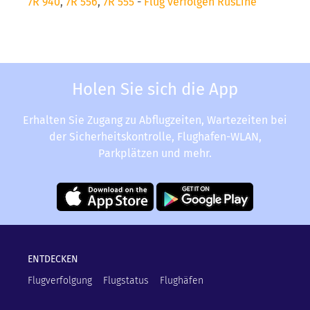
7R 940
,
7R 556
,
7R 555
-
Flug verfolgen RusLine
Holen Sie sich die App
Erhalten Sie Zugang zu Abflugzeiten, Wartezeiten bei
der Sicherheitskontrolle, Flughafen-WLAN,
Parkplätzen und mehr.
ENTDECKEN
Flugverfolgung
Flugstatus
Flughäfen