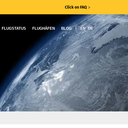
Click on FAQ
ᐳ
|
FLUGSTATUS
FLUGHÄFEN
BLOG
EN
DE