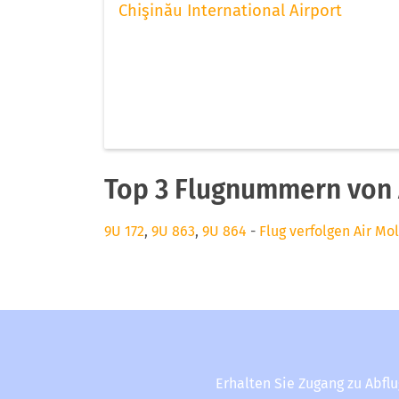
Chişinău International Airport
Top 3 Flugnummern von 
9U 172
,
9U 863
,
9U 864
-
Flug verfolgen Air Mo
Erhalten Sie Zugang zu Abfl