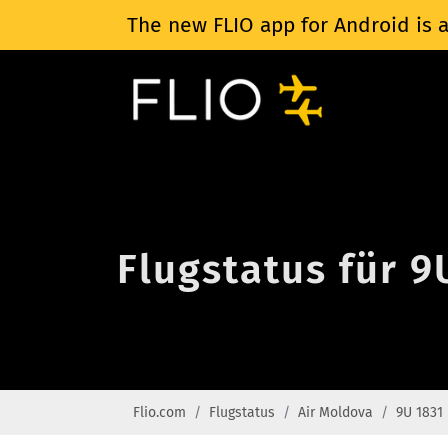
The new FLIO app for Android is a
Flugstatus für 9
Flio.com
Flugstatus
Air Moldova
9U 1831