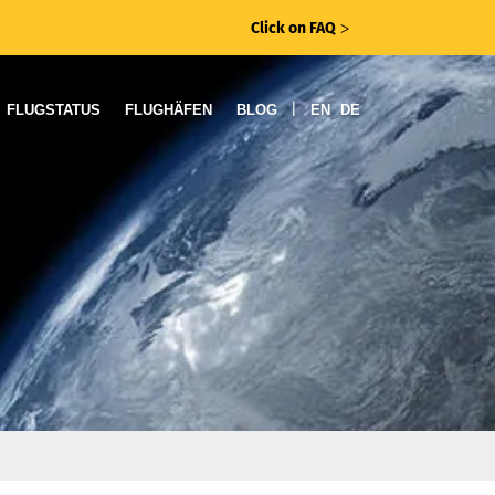
Click on FAQ
ᐳ
|
FLUGSTATUS
FLUGHÄFEN
BLOG
EN
DE