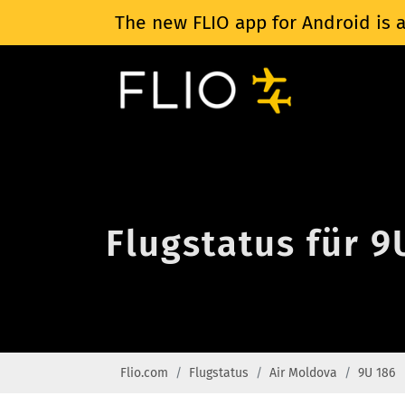
The new FLIO app for Android is a
Flugstatus für 9
Flio.com
Flugstatus
Air Moldova
9U 186