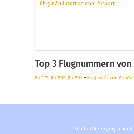
Chişinău International Airport
Top 3 Flugnummern von 
9U 172
,
9U 863
,
9U 864
-
Flug verfolgen Air Mo
Erhalten Sie Zugang zu Abfl