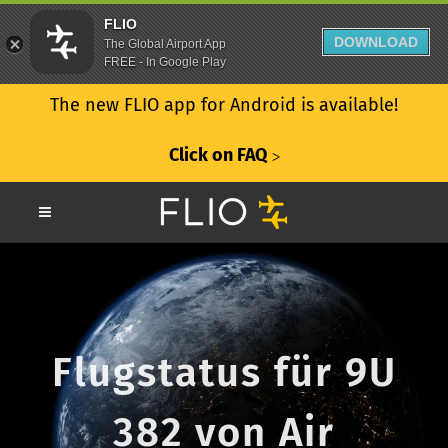
FLIO
DOWNLOAD
The Global Airport App
FREE - In Google Play
The new FLIO app for Android is available!
Click on FAQ
ᐳ
Flugstatus für 9U
382 von Air