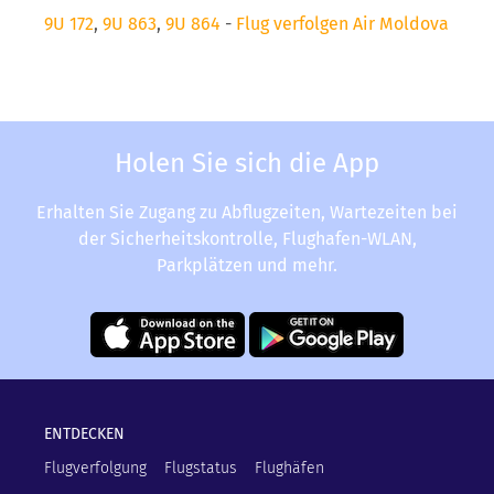
9U 172
,
9U 863
,
9U 864
-
Flug verfolgen Air Moldova
Holen Sie sich die App
Erhalten Sie Zugang zu Abflugzeiten, Wartezeiten bei
der Sicherheitskontrolle, Flughafen-WLAN,
Parkplätzen und mehr.
ENTDECKEN
Flugverfolgung
Flugstatus
Flughäfen