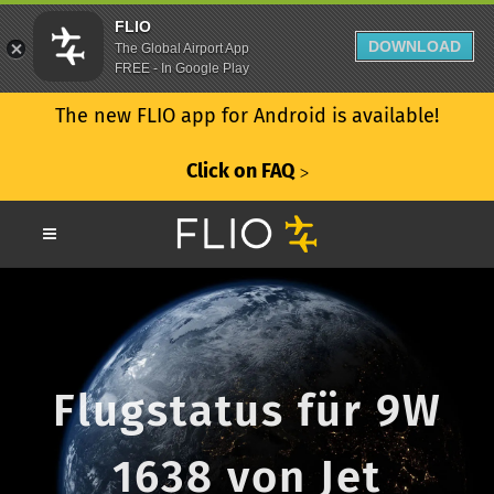
FLIO
DOWNLOAD
The Global Airport App
FREE - In Google Play
The new FLIO app for Android is available!
Click on FAQ
ᐳ
Flugstatus für 9W
1638 von Jet