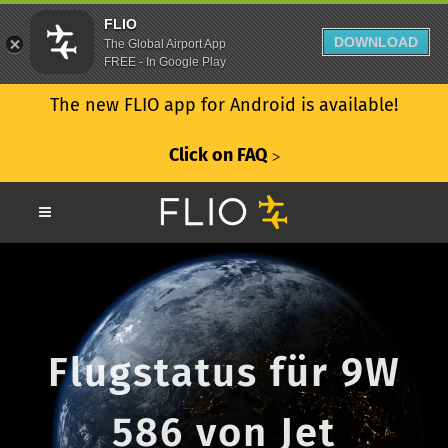
FLIO
DOWNLOAD
The Global Airport App
FREE - In Google Play
The new FLIO app for Android is available!
Click on FAQ
ᐳ
Flugstatus für 9W
586 von Jet