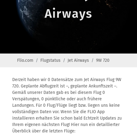
Airways
Flio.com
Flugstatus
Jet Airways
9W 720
Derzeit haben wir 0 Datensätze zum Jet Airways Flug 9W
720. Geplante Abflugzeit ist –, geplante Ankunftszeit –.
Gemäß unserer Daten gab es bei diesem Flug 0
Verspätungen, 0 pünktliche oder auch frühere
Landungen. Für 0 Flug/Flüge liegt bzw. liegen uns keine
vollständigen Daten vor. Wenn Sie die FLIO App
installieren erhalten Sie schon bald Echtzeit Updates zu
Ihrem eigenen nächsten Flug! Hier nun ein detaillierter
Überblick über die letzten Flüge: