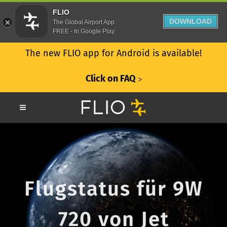
FLIO
DOWNLOAD
The Global Airport App
FREE - In Google Play
The new FLIO app for Android is available!
Click on FAQ
ᐳ
Flugstatus für 9W
720 von Jet