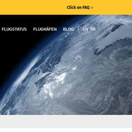
Click on FAQ
ᐳ
|
FLUGSTATUS
FLUGHÄFEN
BLOG
EN
DE