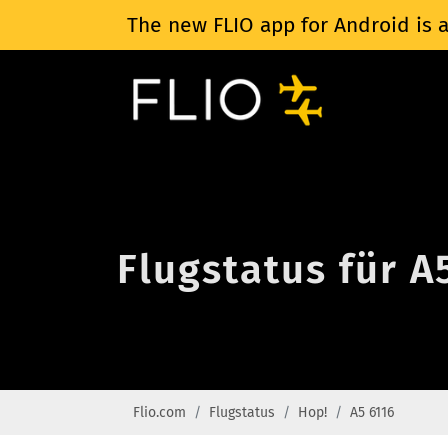
The new FLIO app for Android is a
Flugstatus für A
Flio.com
Flugstatus
Hop!
A5 6116