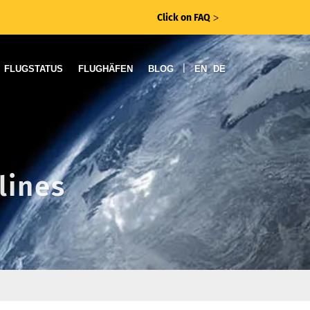
Click on FAQ
ᐳ
|
FLUGSTATUS
FLUGHÄFEN
BLOG
EN
DE
lines