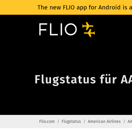
The new FLIO app for Android is a
Flugstatus für A
Flio.com
Flugstatus
American Airlines
AA