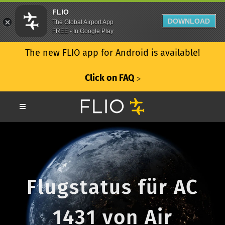
FLIO
DOWNLOAD
The Global Airport App
FREE - In Google Play
The new FLIO app for Android is available!
Click on FAQ
ᐳ
Flugstatus für AC
1431 von Air