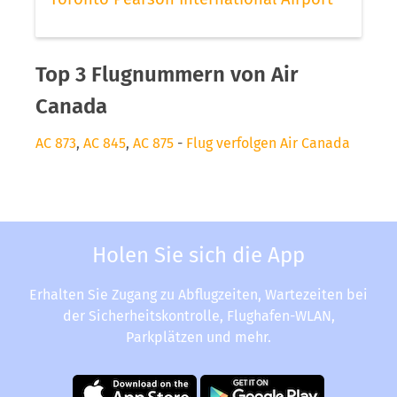
Top 3 Flugnummern von Air
Canada
AC 873
,
AC 845
,
AC 875
-
Flug verfolgen Air Canada
Holen Sie sich die App
Erhalten Sie Zugang zu Abflugzeiten, Wartezeiten bei
der Sicherheitskontrolle, Flughafen-WLAN,
Parkplätzen und mehr.