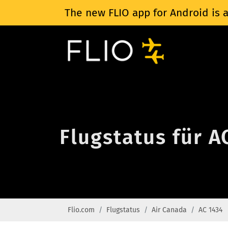
The new FLIO app for Android is a
Flugstatus für A
Flio.com
Flugstatus
Air Canada
AC 1434