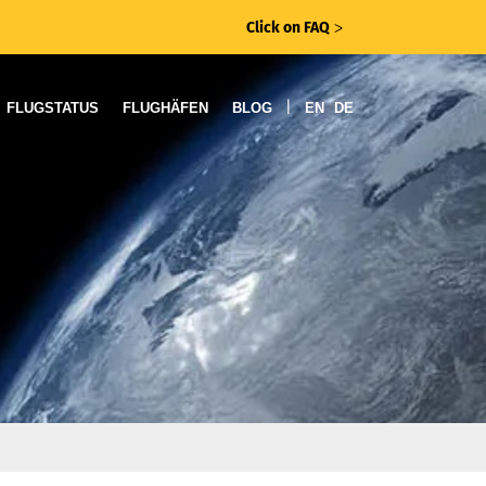
Click on FAQ
ᐳ
|
FLUGSTATUS
FLUGHÄFEN
BLOG
EN
DE