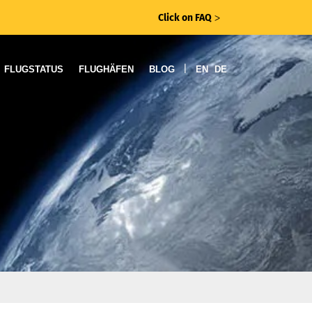
Click on FAQ
ᐳ
|
FLUGSTATUS
FLUGHÄFEN
BLOG
EN
DE