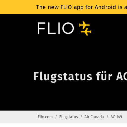
The new FLIO app for Android is a
Flugstatus für A
Flio.com
Flugstatus
Air Canada
AC 149