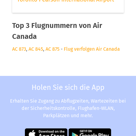
Top 3 Flugnummern von Air
Canada
AC 873
,
AC 845
,
AC 875
-
Flug verfolgen Air Canada
Holen Sie sich die App
Erhalten Sie Zugang zu Abflugzeiten, Wartezeiten bei
der Sicherheitskontrolle, Flughafen-WLAN,
Parkplätzen und mehr.