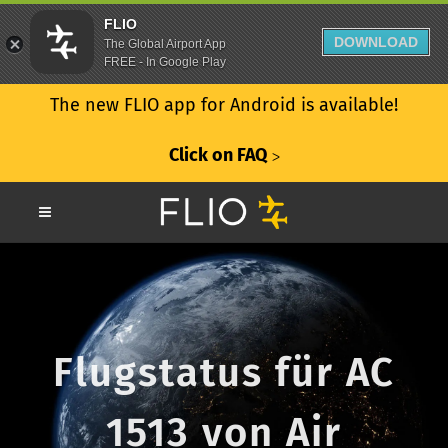
FLIO
DOWNLOAD
The Global Airport App
FREE - In Google Play
The new FLIO app for Android is available!
Click on FAQ
ᐳ
Flugstatus für AC
1513 von Air