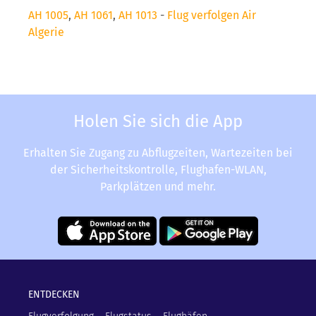
AH 1005
,
AH 1061
,
AH 1013
-
Flug verfolgen Air
Algerie
Holen Sie sich die App
Erhalten Sie Zugang zu Abflugzeiten, Wartezeiten bei
der Sicherheitskontrolle, Flughafen-WLAN,
Parkplätzen und mehr.
ENTDECKEN