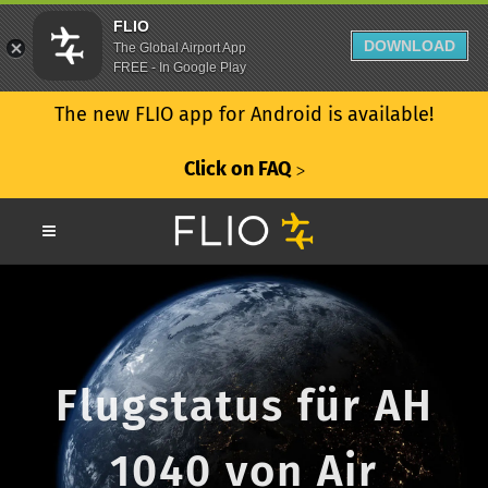
FLIO
DOWNLOAD
The Global Airport App
FREE - In Google Play
The new FLIO app for Android is available!
Click on FAQ
ᐳ
Flugstatus für AH
1040 von Air