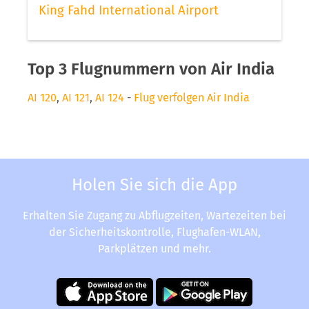
King Fahd International Airport
Top 3 Flugnummern von Air India
AI 120
,
AI 121
,
AI 124
-
Flug verfolgen Air India
Holen Sie sich die App
Erhalten Sie Zugang zu Abflugzeiten, Wartezeiten bei
der Sicherheitskontrolle, Flughafen-WLAN,
Parkplätzen und mehr.