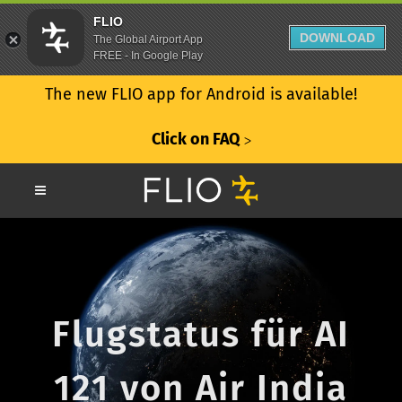
FLIO
DOWNLOAD
The Global Airport App
FREE - In Google Play
The new FLIO app for Android is available!
Click on FAQ
ᐳ
Flugstatus für AI
121 von Air India