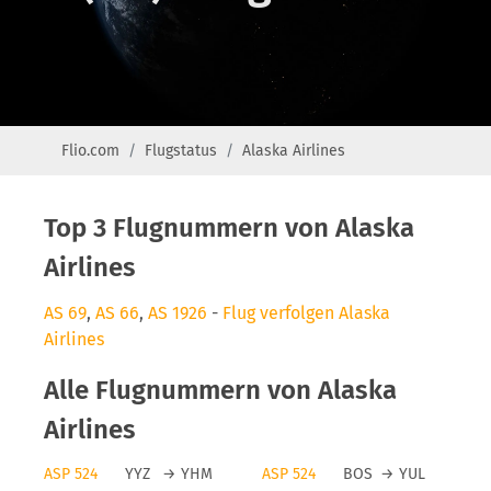
Flio.com
Flugstatus
Alaska Airlines
Top 3 Flugnummern von Alaska
Airlines
AS 69
,
AS 66
,
AS 1926
-
Flug verfolgen Alaska
Airlines
Alle Flugnummern von Alaska
Airlines
ASP 524
YYZ
→
YHM
ASP 524
BOS
→
YUL