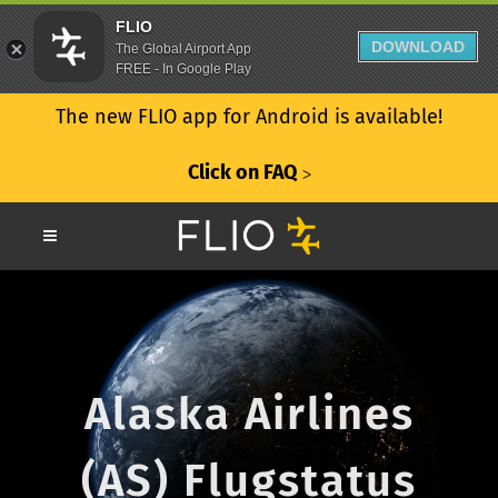
FLIO
DOWNLOAD
The Global Airport App
FREE - In Google Play
The new FLIO app for Android is available!
Click on FAQ
ᐳ
Alaska Airlines
(AS) Flugstatus