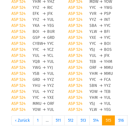
ASP 524
YHM
→
YHZ
ASP 524
MDW
→
YOW
ASP 524
YYZ
→
RIC
ASP 524
YYC
→
YWG
ASP 524
EFK
→
JFK
ASP 524
YVR
→
PSP
ASP 524
YYZ
→
YUL
ASP 524
YYZ
→
INT
ASP 524
YKA
→
YEG
ASP 524
SBA
→
YYC
ASP 524
BOI
→
BUR
ASP 524
YLW
→
BFI
ASP 524
GSP
→
GRD
ASP 524
YXE
→
YYC
ASP 524
CYBW
→
YYC
ASP 524
YYC
→
BOI
ASP 524
YYC
→
YCZ
ASP 524
YSJ
→
BOS
ASP 524
YUL
→
YCL
ASP 524
YUL
→
JFK
ASP 524
YQB
→
YUL
ASP 524
TEB
→
YHM
ASP 524
YWG
→
YYJ
ASP 524
ORF
→
MMU
ASP 524
YSB
→
YUL
ASP 524
YHM
→
MMU
ASP 524
GRD
→
YYZ
ASP 524
YYC
→
FCA
ASP 524
YHU
→
YYZ
ASP 524
SBN
→
YYZ
ASP 524
YUL
→
YYZ
ASP 524
YOW
→
TEB
ASP 524
YYC
→
YXE
ASP 524
YHM
→
YUL
ASP 524
MMU
→
ORF
ASP 524
YSJ
→
YUL
ASP 524
YOW
→
YUL
ASP 524
YLW
→
YEG
‹ Zurück
1
…
511
512
513
514
515
516