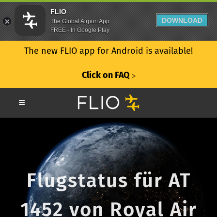
FLIO
DOWNLOAD
The Global Airport App
FREE - In Google Play
The new FLIO app for Android is available!
Click on FAQ
ᐳ
Flugstatus für AT
1452 von Royal Air