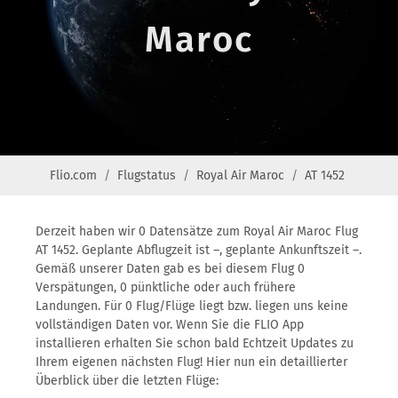
Maroc
Flio.com
Flugstatus
Royal Air Maroc
AT 1452
Derzeit haben wir 0 Datensätze zum Royal Air Maroc Flug
AT 1452. Geplante Abflugzeit ist –, geplante Ankunftszeit –.
Gemäß unserer Daten gab es bei diesem Flug 0
Verspätungen, 0 pünktliche oder auch frühere
Landungen. Für 0 Flug/Flüge liegt bzw. liegen uns keine
vollständigen Daten vor. Wenn Sie die FLIO App
installieren erhalten Sie schon bald Echtzeit Updates zu
Ihrem eigenen nächsten Flug! Hier nun ein detaillierter
Überblick über die letzten Flüge: