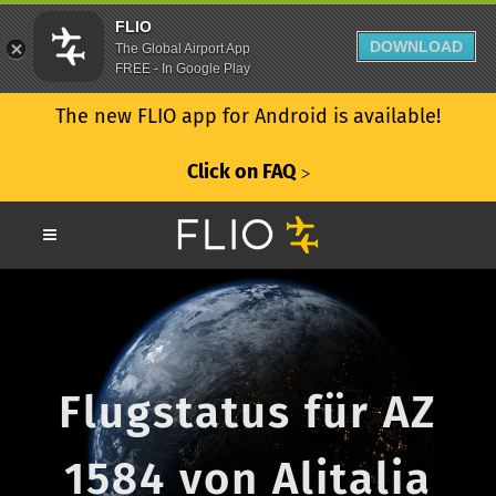
FLIO
DOWNLOAD
The Global Airport App
FREE - In Google Play
The new FLIO app for Android is available!
Click on FAQ
ᐳ
Flugstatus für AZ
1584 von Alitalia