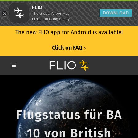
FLIO
DOWNLOAD
The Global Airport App
FREE - In Google Play
The new FLIO app for Android is available!
Click on FAQ
ᐳ
Flugstatus für BA
10 von British