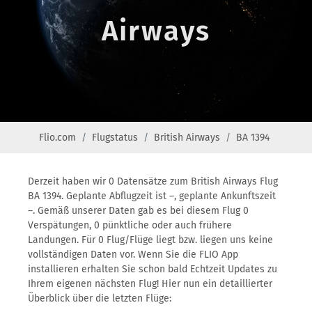
Airways
Flio.com
Flugstatus
British Airways
BA 1394
Derzeit haben wir 0 Datensätze zum British Airways Flug
BA 1394. Geplante Abflugzeit ist –, geplante Ankunftszeit
–. Gemäß unserer Daten gab es bei diesem Flug 0
Verspätungen, 0 pünktliche oder auch frühere
Landungen. Für 0 Flug/Flüge liegt bzw. liegen uns keine
vollständigen Daten vor. Wenn Sie die FLIO App
installieren erhalten Sie schon bald Echtzeit Updates zu
Ihrem eigenen nächsten Flug! Hier nun ein detaillierter
Überblick über die letzten Flüge: