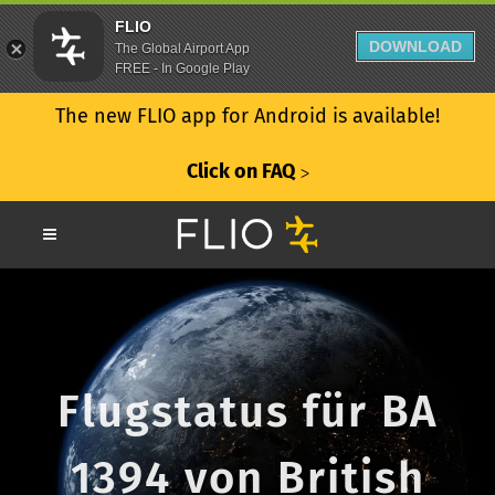
FLIO
DOWNLOAD
The Global Airport App
FREE - In Google Play
The new FLIO app for Android is available!
Click on FAQ
ᐳ
Flugstatus für BA
1394 von British