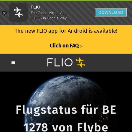
FLIO
DOWNLOAD
The Global Airport App
FREE - In Google Play
The new FLIO app for Android is available!
Click on FAQ
ᐳ
Flugstatus für BE
1278 von Flybe