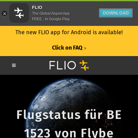
FLIO
DOWNLOAD
The Global Airport App
FREE - In Google Play
The new FLIO app for Android is available!
Click on FAQ
ᐳ
Flugstatus für BE
1523 von Flybe