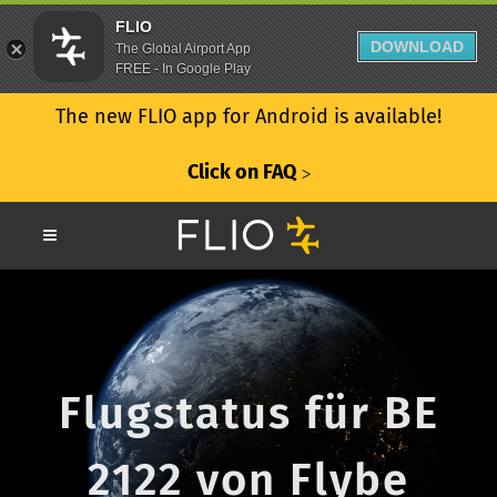
FLIO
DOWNLOAD
The Global Airport App
FREE - In Google Play
The new FLIO app for Android is available!
Click on FAQ
ᐳ
Flugstatus für BE
2122 von Flybe