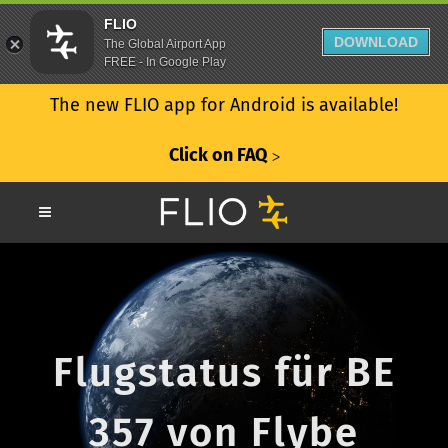
FLIO
DOWNLOAD
The Global Airport App
FREE - In Google Play
The new FLIO app for Android is available!
Click on FAQ
ᐳ
Flugstatus für BE
357 von Flybe