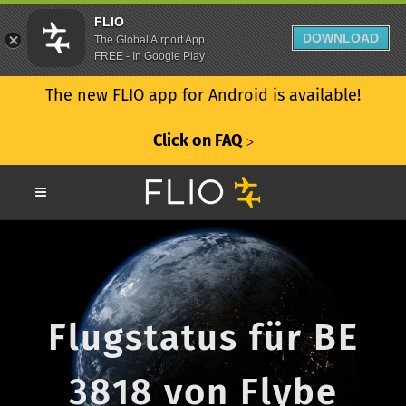
FLIO
DOWNLOAD
The Global Airport App
FREE - In Google Play
The new FLIO app for Android is available!
Click on FAQ
ᐳ
Flugstatus für BE
3818 von Flybe