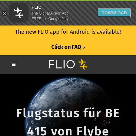
FLIO
DOWNLOAD
The Global Airport App
FREE - In Google Play
The new FLIO app for Android is available!
Click on FAQ
ᐳ
Flugstatus für BE
415 von Flybe