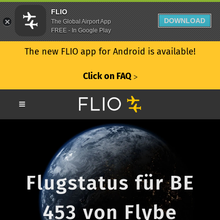
FLIO
DOWNLOAD
The Global Airport App
FREE - In Google Play
The new FLIO app for Android is available!
Click on FAQ
ᐳ
Flugstatus für BE
453 von Flybe