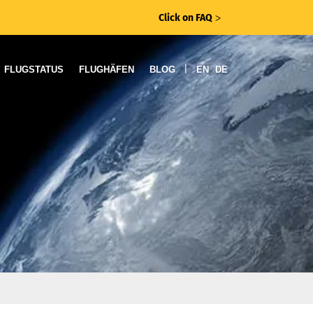
Click on FAQ
ᐳ
|
FLUGSTATUS
FLUGHÄFEN
BLOG
EN
DE