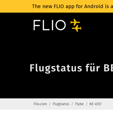
The new FLIO app for Android is a
Flugstatus für B
Flio.com
Flugstatus
Flybe
BE 4557