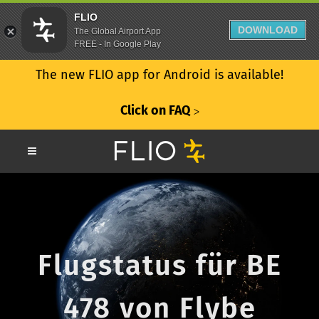
FLIO
DOWNLOAD
The Global Airport App
FREE - In Google Play
The new FLIO app for Android is available!
Click on FAQ
ᐳ
Flugstatus für BE
478 von Flybe