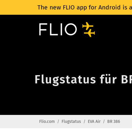
The new FLIO app for Android is a
Flugstatus für B
Flio.com
Flugstatus
EVA Air
BR 386