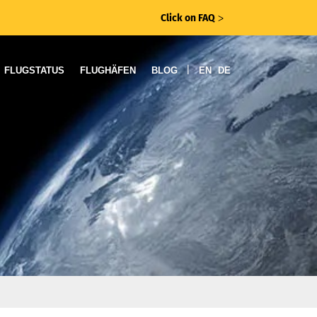
Click on FAQ
ᐳ
|
FLUGSTATUS
FLUGHÄFEN
BLOG
EN
DE