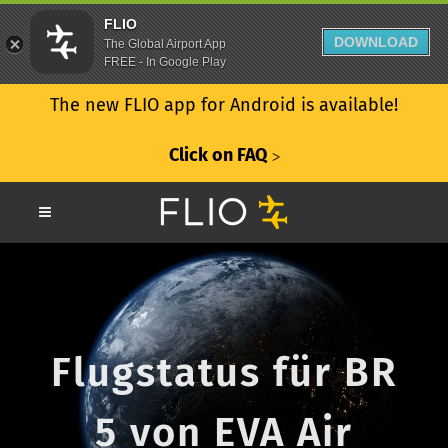
FLIO
DOWNLOAD
The Global Airport App
FREE - In Google Play
The new FLIO app for Android is available!
Click on FAQ
ᐳ
Flugstatus für BR
5 von EVA Air