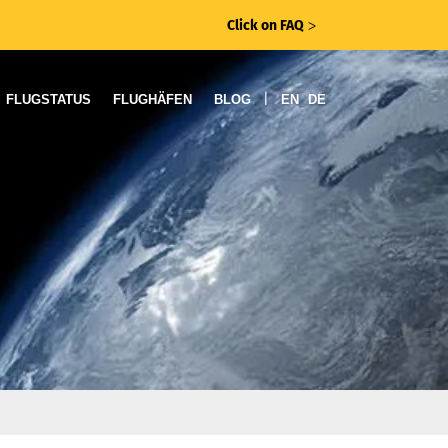
Click on FAQ
ᐳ
|
FLUGSTATUS
FLUGHÄFEN
BLOG
EN
DE