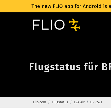
The new FLIO app for Android is a
Flugstatus für B
Flio.com
Flugstatus
EVA Air
BR 6521