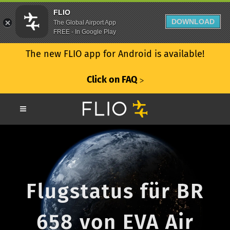
FLIO
DOWNLOAD
The Global Airport App
FREE - In Google Play
The new FLIO app for Android is available!
Click on FAQ
ᐳ
Flugstatus für BR
658 von EVA Air