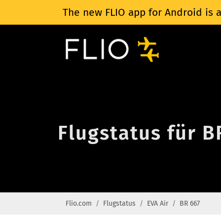
The new FLIO app for Android is a
Flugstatus für B
Flio.com
Flugstatus
EVA Air
BR 667