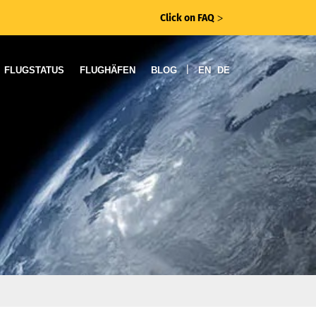
Click on FAQ
ᐳ
|
FLUGSTATUS
FLUGHÄFEN
BLOG
EN
DE