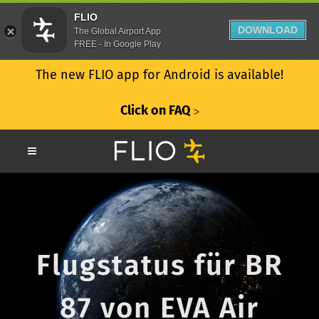
FLIO
DOWNLOAD
The Global Airport App
FREE - In Google Play
The new FLIO app for Android is available!
Click on FAQ
ᐳ
Flugstatus für BR
87 von EVA Air