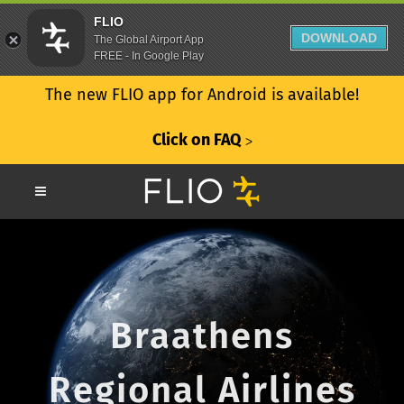
FLIO
DOWNLOAD
The Global Airport App
FREE - In Google Play
The new FLIO app for Android is available!
Click on FAQ
ᐳ
Braathens
Regional Airlines