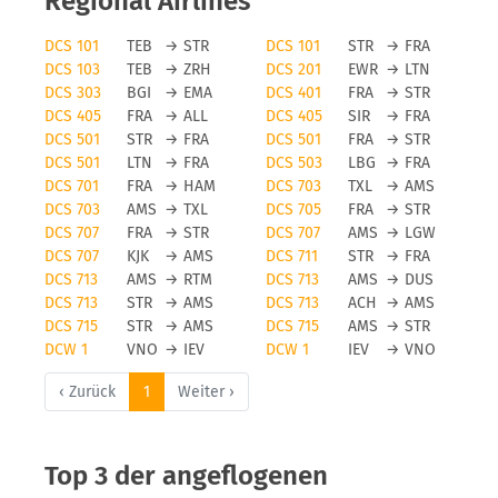
Regional Airlines
DCS 101
TEB
→
STR
DCS 101
STR
→
FRA
DCS 103
TEB
→
ZRH
DCS 201
EWR
→
LTN
DCS 303
BGI
→
EMA
DCS 401
FRA
→
STR
DCS 405
FRA
→
ALL
DCS 405
SIR
→
FRA
DCS 501
STR
→
FRA
DCS 501
FRA
→
STR
DCS 501
LTN
→
FRA
DCS 503
LBG
→
FRA
DCS 701
FRA
→
HAM
DCS 703
TXL
→
AMS
DCS 703
AMS
→
TXL
DCS 705
FRA
→
STR
DCS 707
FRA
→
STR
DCS 707
AMS
→
LGW
DCS 707
KJK
→
AMS
DCS 711
STR
→
FRA
DCS 713
AMS
→
RTM
DCS 713
AMS
→
DUS
DCS 713
STR
→
AMS
DCS 713
ACH
→
AMS
DCS 715
STR
→
AMS
DCS 715
AMS
→
STR
DCW 1
VNO
→
IEV
DCW 1
IEV
→
VNO
‹ Zurück
1
Weiter ›
Top 3 der angeflogenen