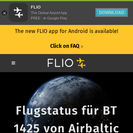
FLIO
DOWNLOAD
The Global Airport App
FREE - In Google Play
The new FLIO app for Android is available!
Click on FAQ
ᐳ
Flugstatus für BT
1425 von Airbaltic