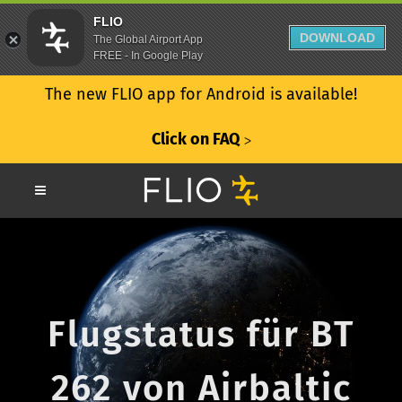
FLIO
DOWNLOAD
The Global Airport App
FREE - In Google Play
The new FLIO app for Android is available!
Click on FAQ
ᐳ
Flugstatus für BT
262 von Airbaltic