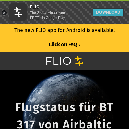
FLIO
DOWNLOAD
The Global Airport App
FREE - In Google Play
The new FLIO app for Android is available!
Click on FAQ
ᐳ
Flugstatus für BT
317 von Airbaltic