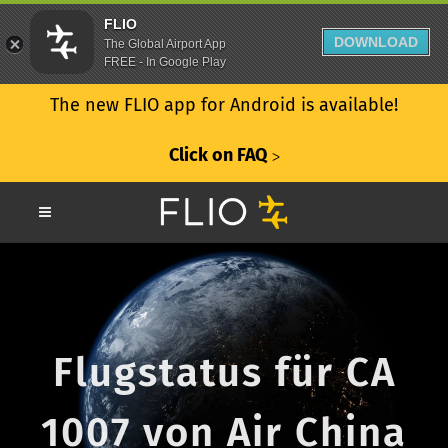
FLIO
DOWNLOAD
The Global Airport App
FREE - In Google Play
The new FLIO app for Android is available!
Click on FAQ
ᐳ
Flugstatus für CA
1007 von Air China