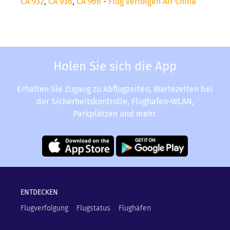
CA 932
,
CA 936
,
CA 966
-
Flug verfolgen Air China
Holen Sie sich die App
Erhalten Sie Zugang zu Abflugzeiten, Wartezeiten bei
der Sicherheitskontrolle, Flughafen-WLAN,
Parkplätzen und mehr.
ENTDECKEN
Flugverfolgung
Flugstatus
Flughäfen